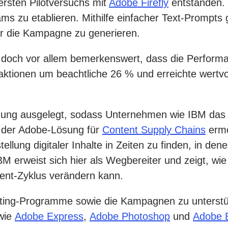
ersten Pilotversuchs mit
Adobe Firefly
entstanden. 
ams zu etablieren. Mithilfe einfacher Text-Promp
ür die Kampagne zu generieren.
st doch vor allem bemerkenswert, dass die Perfo
eraktionen um beachtliche 26 % und erreichte wert
utzung ausgelegt, sodass Unternehmen wie IBM das 
 der Adobe-Lösung für
Content Supply Chains
ermö
llung digitaler Inhalte in Zeiten zu finden, in den
BM erweist sich hier als Wegbereiter und zeigt, wi
ent-Zyklus verändern kann.
eting-Programme sowie die Kampagnen zu unterstüt
wie
Adobe Express
,
Adobe Photoshop
und
Adobe 