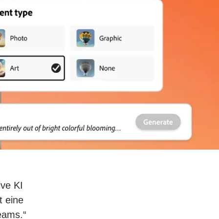
ive KI
t eine
eams.“