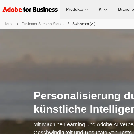
Produkte
KI
Branch
Home
/
Customer Success Stories
/
Swisscom (AI)
Personalisierung d
künstliche Intellige
Mit Machine Learning und Adobe AI verb
Geschwindigkeit und Resultate von Tests.