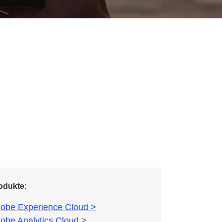
odukte:
obe Experience Cloud >
obe Analytics Cloud >