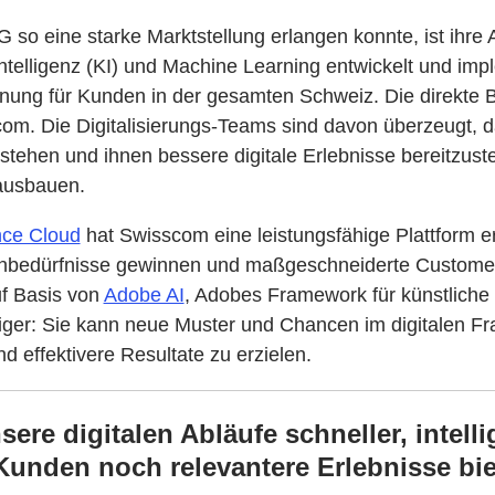
o eine starke Marktstellung erlangen konnte, ist ihre 
Intelligenz (KI) und Machine Learning entwickelt und impl
ung für Kunden in der gesamten Schweiz. Die direkte B
scom. Die Digitalisierungs-Teams sind davon überzeugt,
stehen und ihnen bessere digitale Erlebnisse bereitzust
ausbauen.
nce Cloud
hat Swisscom eine leistungsfähige Plattform e
denbedürfnisse gewinnen und maßgeschneiderte Customer
uf Basis von
Adobe AI
, Adobes Framework für künstliche 
ger: Sie kann neue Muster und Chancen im digitalen 
 effektivere Resultate zu erzielen.
ere digitalen Abläufe schneller, intelli
Kunden noch relevantere Erlebnisse bi