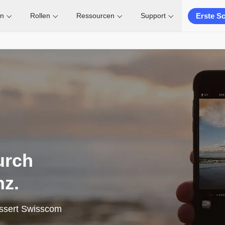
Erste Sc
en
Rollen
Ressourcen
Support
urch
nz.
essert Swisscom