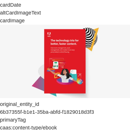
cardDate
altCardImageText
cardImage
original_entity_id
6b37355f-b1e1-35ba-abfd-f1829018d3f3
primaryTag
caas:content-type/ebook