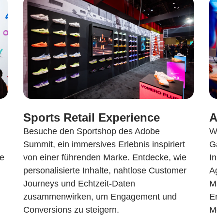
Sports Retail Experience
A
Besuche den Sportshop des Adobe
W
Summit, ein immersives Erlebnis inspiriert
G
ge
von einer führenden Marke. Entdecke, wie
In
personalisierte Inhalte, nahtlose Customer
A
Journeys und Echtzeit-Daten
M
zusammenwirken, um Engagement und
E
Conversions zu steigern.
M