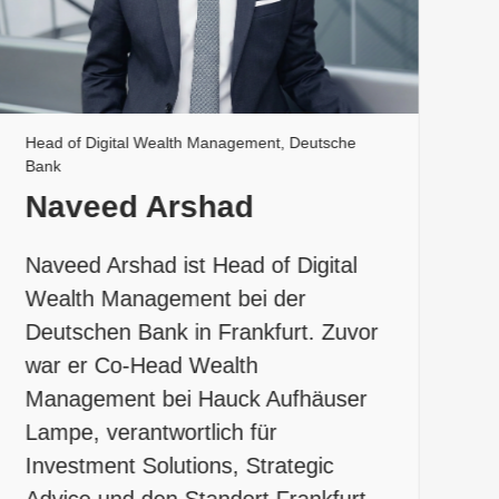
Head of Digital Wealth Management, Deutsche
Vi
Bank
(
Naveed Arshad
Naveed Arshad ist Head of Digital
T
Wealth Management bei der
L
Deutschen Bank in Frankfurt. Zuvor
E
war er Co-Head Wealth
u
Management bei Hauck Aufhäuser
P
Lampe, verantwortlich für
I
Investment Solutions, Strategic
D
Advice und den Standort Frankfurt.
E