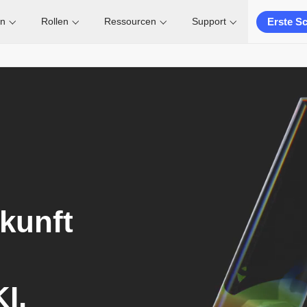
Erste Sc
en
Rollen
Ressourcen
Support
kunft
I.