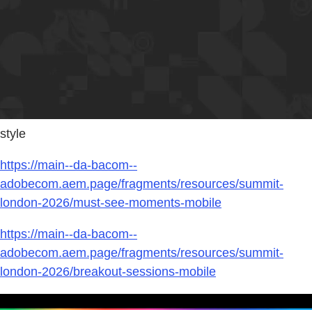
style
https://main--da-bacom--
adobecom.aem.page/fragments/resources/summit-
london-2026/must-see-moments-mobile
https://main--da-bacom--
adobecom.aem.page/fragments/resources/summit-
london-2026/breakout-sessions-mobile