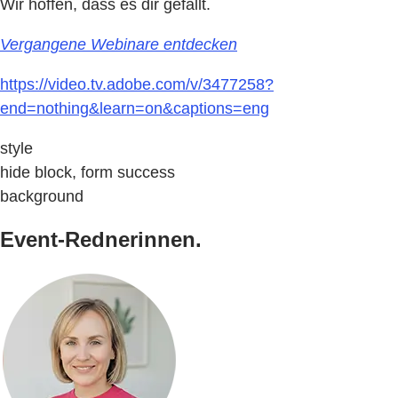
Wir hoffen, dass es dir gefällt.
Vergangene Webinare entdecken
https://video.tv.adobe.com/v/3477258?
end=nothing&learn=on&captions=eng
style
hide block, form success
background
Event-Rednerinnen.