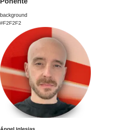
Ponente
background
#F2F2F2
Ángel Iglesias