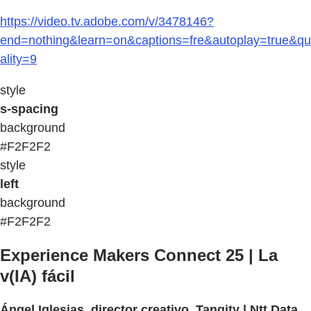
https://video.tv.adobe.com/v/3478146?
end=nothing&learn=on&captions=fre&autoplay=true&qu
ality=9
style
s-spacing
background
#F2F2F2
style
left
background
#F2F2F2
Experience Makers Connect 25 | La
v(IA) fácil
Ángel Iglesias, director creativo, Tangity | Ntt Data
,