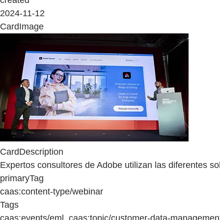
2024-11-12
CardImage
CardDescription
Expertos consultores de Adobe utilizan las diferentes s
primaryTag
caas:content-type/webinar
Tags
caas:events/eml, caas:topic/customer-data-management,