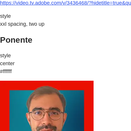
https://video.tv.adobe.com/v/3436468/?hidetitle=true&
style
xxl spacing, two up
Ponente
style
center
#ffffff