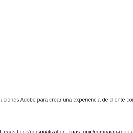
oluciones Adobe para crear una experiencia de cliente c
 caas:topic/personalization, caas:topic/campaign-manag