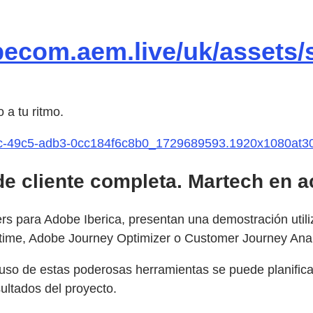
becom.aem.live/uk/assets/
 a tu ritmo.
c1c-49c5-adb3-0cc184f6c8b0_1729689593.1920x1080at
de cliente completa. Martech en a
ers para Adobe Iberica, presentan una demostración uti
 time, Adobe Journey Optimizer o Customer Journey Anal
 uso de estas poderosas herramientas se puede planifica
ultados del proyecto.