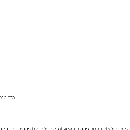
ompleta
ement, caas:topic/generative-ai, caas:products/adobe-