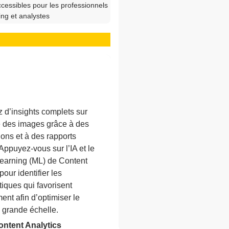
ccessibles pour les professionnels
ng et analystes
z d’insights complets sur
té des images grâce à des
ions et à des rapports
 Appuyez-vous sur l’IA et le
earning (ML) de Content
pour identifier les
tiques qui favorisent
ent afin d’optimiser le
 grande échelle.
ntent Analytics