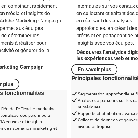
 en combinant rapidement
internautes sur vos canaux d
ion média et insights de
en collectant et traitant des
 Adobe Marketing Campaign
en réalisant des analyses
 permet aux équipes
approfondies, en créant des
 de déterminer les
précis et en partageant de p
ements à réaliser pour
insights avec vos équipes.
activité et générer de la
Découvrez l’analytics digi
les expériences web et mo
arketing Campaign
En savoir plus
s
Principales fonctionnalit
r plus
s fonctionnalités
Segmentation approfondie et fl
Analyse de parcours sur les c
numériques
fiée de l’efficacité marketing
Rapports et attribution avancé
tionalisée des paid media
Collecte de données et gouve
IA causale et insights
niveau entreprise
ion des scénarios marketing et