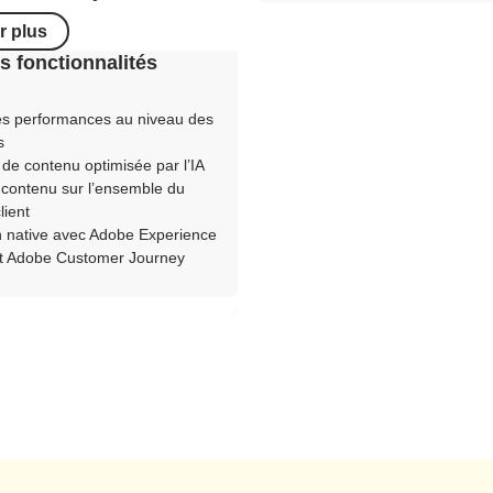
r plus
s fonctionnalités
s performances au niveau des
s
n de contenu optimisée par l’IA
 contenu sur l’ensemble du
lient
n native avec Adobe Experience
et Adobe Customer Journey