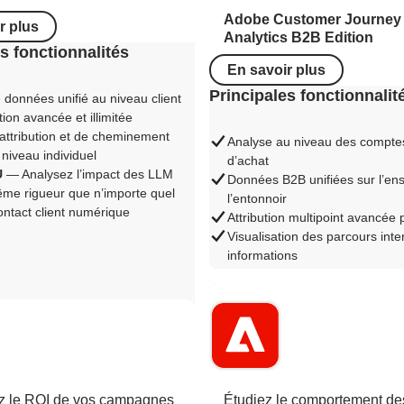
Adobe Customer Journey
r plus
Analytics B2B Edition
s fonctionnalités
En savoir plus
Principales fonctionnalit
données unifié au niveau client
on avancée et illimitée
attribution et de cheminement
Analyse au niveau des compte
 niveau individuel
d’achat
U
— Analysez l’impact des LLM
Données B2B unifiées sur l’en
ême rigueur que n’importe quel
l’entonnoir
ontact client numérique
Attribution multipoint avancée 
Visualisation des parcours inter
informations
z le ROI de vos campagnes
Étudiez le comportement de