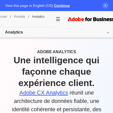
View this page in English (US).
Continue
cueil
/
Produits
/
Analytics
Analytics
Vue d’ensemble
ADOBE ANALYTICS
Une intelligence qui
Produits
façonne chaque
Cas d’usage
expérience client.
Tarifs
Ressources
Adobe CX Analytics
réunit une
architecture de données fiable, une
Découvrir
identité cohérente et persistante, des