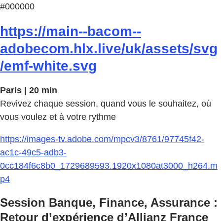
#000000
https://main--bacom--
adobecom.hlx.live/uk/assets/svg
/emf-white.svg
Paris | 20 min
Revivez chaque session, quand vous le souhaitez, où
vous voulez et à votre rythme
https://images-tv.adobe.com/mpcv3/8761/97745f42-
ac1c-49c5-adb3-
0cc184f6c8b0_1729689593.1920x1080at3000_h264.m
p4
Session Banque, Finance, Assurance :
Retour d’expérience d’Allianz France