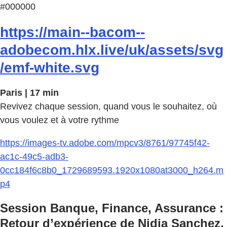
#000000
https://main--bacom--
adobecom.hlx.live/uk/assets/svg
/emf-white.svg
Paris | 17 min
Revivez chaque session, quand vous le souhaitez, où
vous voulez et à votre rythme
https://images-tv.adobe.com/mpcv3/8761/97745f42-
ac1c-49c5-adb3-
0cc184f6c8b0_1729689593.1920x1080at3000_h264.m
p4
Session Banque, Finance, Assurance :
Retour d’expérience de Nidia Sanchez,