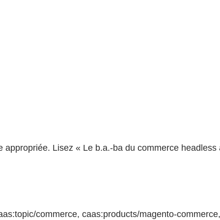
ure appropriée. Lisez « Le b.a.-ba du commerce headles
t, caas:topic/commerce, caas:products/magento-commerc