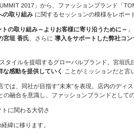
ON SUMMIT 2017」から、ファッションブランド「
への取り組み
に関するセッションの模様をレポー
ージメントの取り組み～よりお客様に寄り沿うために～
」
ーの宮垣 香氏
、さらに
導入をサポートした弊社コンサ
ンスタイルを提唱するグローバルブランド。宮垣氏
鮮な感動を提供していく
ことがミッションだと言
店では、同社が目指す"未来"を表現。店内のディ
との融合を意識し、ファッションブランドとして
クトに関わる大切さ
入の経緯に移ります。