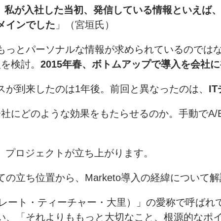
3年、私が入社した当初、発信している情報といえば
メインでした
」（宮垣氏）
もっとパーソナルな情報が求められているのでは
入を検討。
2015年春、ボトムアップで導入を会社
スが到来したのは1年後。前回と異なったのは、
I
社にどのような効果をもたらせるのか。手動でA/
、プロジェクトが立ち上がります。
の立ち位置から、Marketo導入の経緯について
グレート・ティーチャー・大里）」の愛称で呼ばれ
い、「それよりももっと大切なこと、根源的なポ