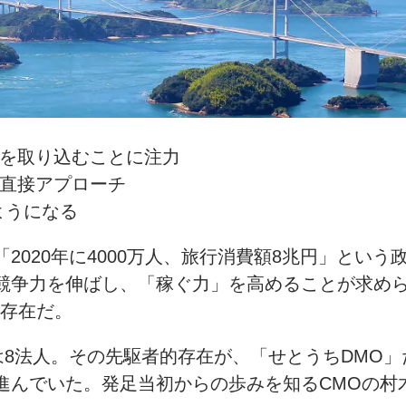
客を取り込むことに注力
で直接アプローチ
ようになる
2020年に4000万人、旅行消費額8兆円」とい
競争力を伸ばし、「稼ぐ力」を高めることが求め
n）の存在だ。
Oは8法人。その先駆者的存在が、「せとうちDMO
進んでいた。発足当初からの歩みを知るCMOの村