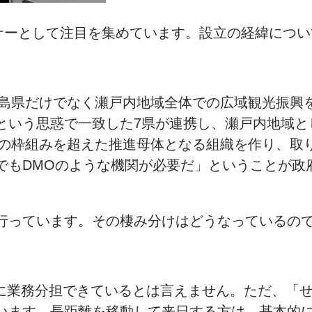
ンナーとして注目を集めています。設立の経緯につ
広島県だけでなく瀬戸内地域全体での広域観光振興
という思惑で一致した7県が連携し、瀬戸内地域と
政の枠組みを超えた推進母体となる組織を作り、取
もDMOのような機関が必要だ」ということが政府
行っています。その棲み分けはどうなっているの
いに業務分担できているとは言えません。ただ、「
います。長距離を移動して来日する方は、基本的