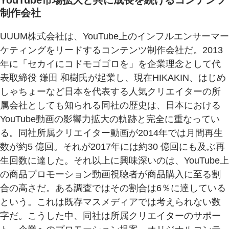
YouTube市場拡大と共に成長を続けるコンテンツ
制作会社
UUUM株式会社は、YouTube上のインフルエンサーマー
ケティングをリードするコンテンツ制作会社だ。2013
年に「セカイにコドモゴゴロを」を企業理念として代
表取締役 鎌田 和樹氏が起業し、現在HIKAKIN、はじめ
しゃちょーなど日本を代表する人気クリエイターの所
属会社としても知られる同社の歴史は、日本における
YouTube動画の影響力拡大の軌跡と完全に重なってい
る。同社所属クリエイター動画が2014年では月間再生
数が約5 億回。それが2017年には約30 億回にも及ぶ再
生回数に達した。それ以上に興味深いのは、YouTube上
の商品プロモーション動画視聴者が商品購入に至る割
合の高さだ。ある調査ではその割合は6％に達している
という。これは既存マスメディアでは考えられない数
字だ。こうした中、同社は所属クリエイターのサポー