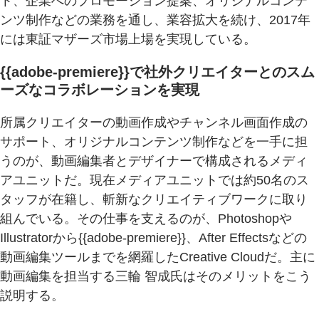
ト、企業へのプロモーション提案、オリジナルコンテ
ンツ制作などの業務を通し、業容拡大を続け、2017年
には東証マザーズ市場上場を実現している。
{{adobe-premiere}}で社外クリエイターとのスム
ーズなコラボレーションを実現
所属クリエイターの動画作成やチャンネル画面作成の
サポート、オリジナルコンテンツ制作などを一手に担
うのが、動画編集者とデザイナーで構成されるメディ
アユニットだ。現在メディアユニットでは約50名のス
タッフが在籍し、斬新なクリエイティブワークに取り
組んでいる。その仕事を支えるのが、Photoshopや
Illustratorから{{adobe-premiere}}、After Effectsなどの
動画編集ツールまでを網羅したCreative Cloudだ。主に
動画編集を担当する三輪 智成氏はそのメリットをこう
説明する。