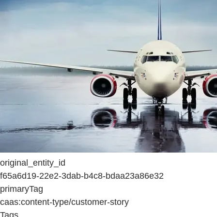
original_entity_id
f65a6d19-22e2-3dab-b4c8-bdaa23a86e32
primaryTag
caas:content-type/customer-story
Tags