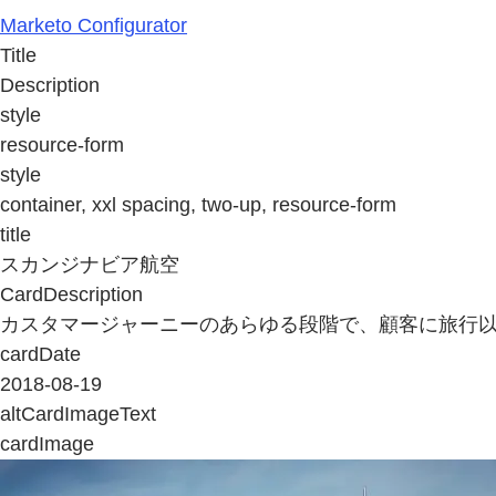
Marketo Configurator
Title
Description
style
resource-form
style
container, xxl spacing, two-up, resource-form
title
スカンジナビア航空
CardDescription
カスタマージャーニーのあらゆる段階で、顧客に旅行
cardDate
2018-08-19
altCardImageText
cardImage