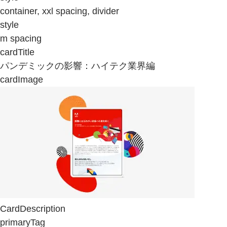
container, xxl spacing, divider
style
m spacing
cardTitle
パンデミックの影響：ハイテク業界編
cardImage
CardDescription
primaryTag