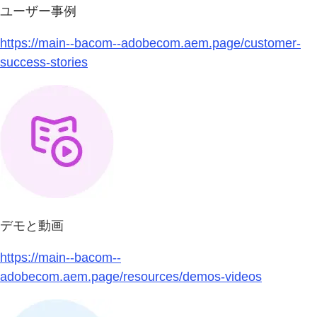
ユーザー事例
https://main--bacom--adobecom.aem.page/customer-
success-stories
デモと動画
https://main--bacom--
adobecom.aem.page/resources/demos-videos