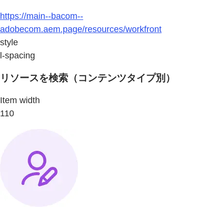
https://main--bacom--
adobecom.aem.page/resources/workfront
style
l-spacing
リソースを検索（コンテンツタイプ別）
Item width
110