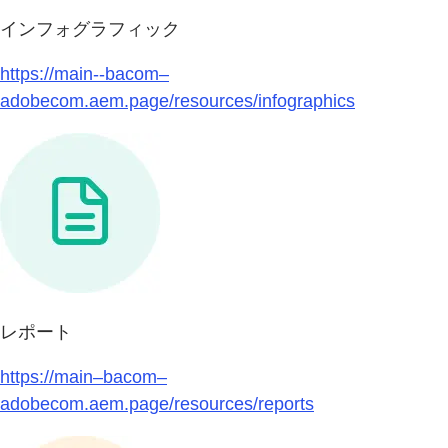
インフォグラフィック
https://main--bacom–
adobecom.aem.page/resources/infographics
レポート
https://main–bacom–
adobecom.aem.page/resources/reports