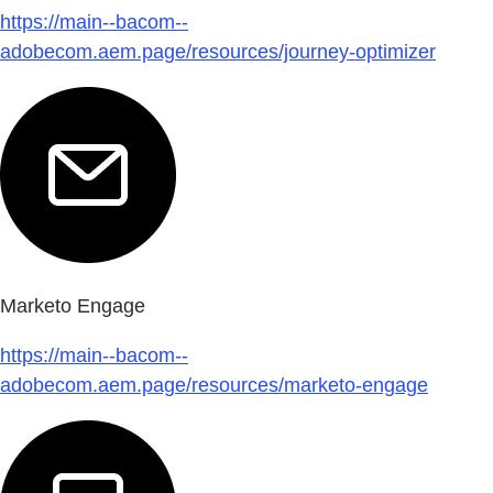
https://main--bacom--
adobecom.aem.page/resources/journey-optimizer
Marketo Engage
https://main--bacom--
adobecom.aem.page/resources/marketo-engage