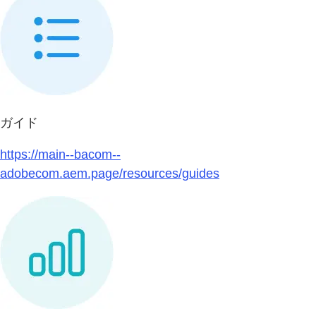
ガイド
https://main--bacom--
adobecom.aem.page/resources/guides