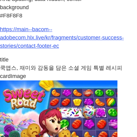
background
#F8F8F8
https://main--bacom--
adobecom.hlx.live/kr/fragments/customer-success-
stories/contact-footer-ec
title
쿡앱스, 재미와 감동을 담은 소셜 게임 특별 레시피
cardImage