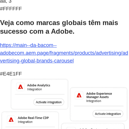
aa, 3
#FFFFFF
Veja como marcas globais têm mais
sucesso com a Adobe.
https://main--da-bacom--
adobecom.aem.page/fragments/products/advertising/ad
vertising-global-brands-carousel
#E4E1FF