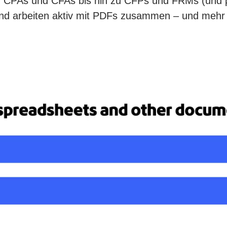
on CPAs und CFAs bis hin zu CFPs und FRMs (und p
nd arbeiten aktiv mit PDFs zusammen – und mehr als