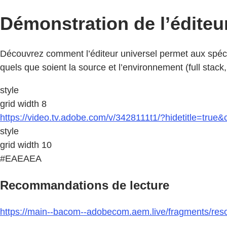
Démonstration de l’éditeu
Découvrez comment l’éditeur universel permet aux spéci
quels que soient la source et l’environnement (full stack
style
grid width 8
https://video.tv.adobe.com/v/3428111t1/?hidetitle=true&
style
grid width 10
#EAEAEA
Recommandations de lecture
https://main--bacom--adobecom.aem.live/fragments/reso