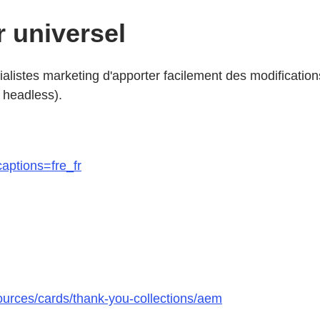
r universel
alistes marketing d'apporter facilement des modificatio
, headless).
captions=fre_fr
urces/cards/thank-you-collections/aem