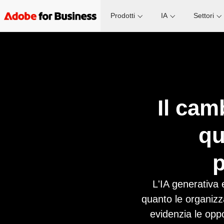
Prodotti
IA
Settori
Il cam
qu
p
L'IA generativa
quanto le organizza
evidenzia le opp