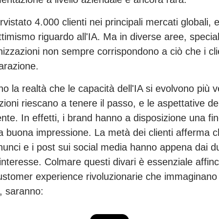
stato 4.000 clienti nei principali mercati globali, e
timismo riguardo all'IA. Ma in diverse aree, specia
anizzazioni non sempre corrispondono a ciò che i cli
parazione.
ono la realtà che le capacità dell'IA si evolvono più
ioni riescano a tenere il passo, e le aspettative de
nte. In effetti, i brand hanno a disposizione una fi
na buona impressione. La metà dei clienti afferma c
nnunci e i post sui social media hanno appena dai d
o interesse. Colmare questi divari è essenziale affin
customer experience rivoluzionarie che immaginano 
, saranno: