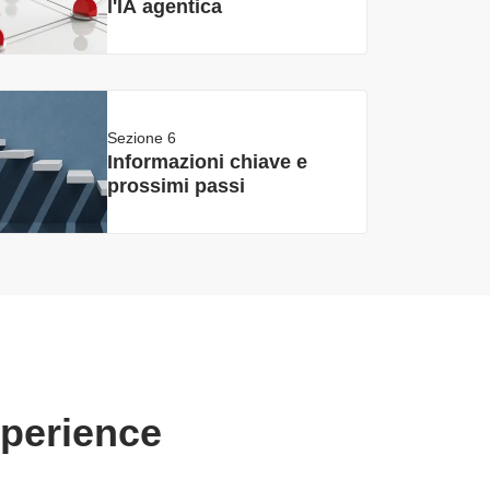
l'IA agentica
Sezione 6
Informazioni chiave e
prossimi passi
xperience