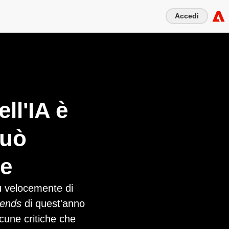
Accedi
ll'IA è
può
re
ù velocemente di
rends
di quest'anno
cune critiche che