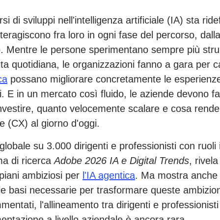
si di sviluppi nell'intelligenza artificiale (IA) sta ri
interagiscono fra loro in ogni fase del percorso, dall
to. Mentre le persone sperimentano sempre più stru
 vita quotidiana, le organizzazioni fanno a gara per
ca
possano migliorare concretamente le esperienze 
i. E in un mercato così fluido, le aziende devono fa
vestire, quanto velocemente scalare e cosa rende
 (CX) al giorno d'oggi.
globale su 3.000 dirigenti e professionisti con ruoli
ma di ricerca
Adobe 2026 IA e Digital Trends
, rivel
 piani ambiziosi per
l'IA agentica
. Ma mostra anche 
e basi necessarie per trasformare queste ambizioni 
entati, l'allineamento tra dirigenti e professionisti
mentazione a livello aziendale è ancora rara.