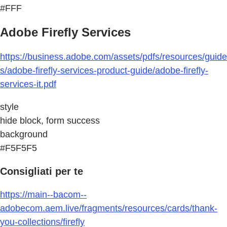
#FFF
Adobe Firefly Services
https://business.adobe.com/assets/pdfs/resources/guide
s/adobe-firefly-services-product-guide/adobe-firefly-
services-it.pdf
style
hide block, form success
background
#F5F5F5
Consigliati per te
https://main--bacom--
adobecom.aem.live/fragments/resources/cards/thank-
you-collections/firefly