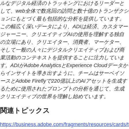
ルなデジタル経済のトラッキングにおけるリーダーと
して、web全体で数兆回の訪問と数十億のトランザクシ
ョンにもとづく最も包括的な分析を提供しています。
この幅広く深いデータにより、ADIは経済、カスタマー
ジャーニー、クリエイティブAIの使用を理解する独自
の立場にあり、クリエイター、消費者、マーケター、
そして一般の人々にデジタルクリエイティブおよび商
業活動のコンテキストを提供することに注力していま
す。ADIがAdobe AnalyticsとExperience Cloudデータか
らインサイトを導き出すように、チームはサーベイソ
ースとAdobe Fireflyで220億以上のAIアセットを生成す
るために使用されたプロンプトの分析を通じて、生成
クリエイティブの世界を理解し始めています。
関連トピックス
https://business.adobe.com/fragments/resources/cards/t