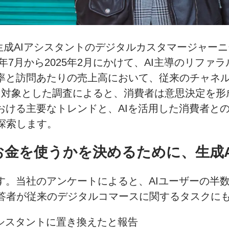
lexityといった生成AIアシスタントのデジタルカスタ
年7月から2025年2月にかけて、AI主導のリファ
ン率と訪問あたりの売上高において、従来のチャネ
費者を対象とした調査によると、消費者は意思決定を
おける主要なトレンドと、AIを活用した消費者と
探索します。
金を使うかを決めるために、生成A
す。当社のアンケートによると、AIユーザーの半
答者が従来のデジタルコマースに関するタスクにも
アシスタントに置き換えたと報告