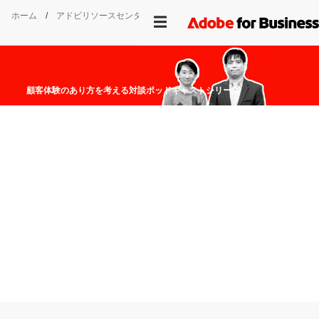
ホーム
/
アドビリソースセンター
/
Marketer’s Talk
顧客体験の
あり方を
考える
対談
ポッドキャストシリーズ
B2B
ビジネスに
おける
マーケティング
担当者の
あり方とは？
ソフトバンク株式会社 山田泰志氏