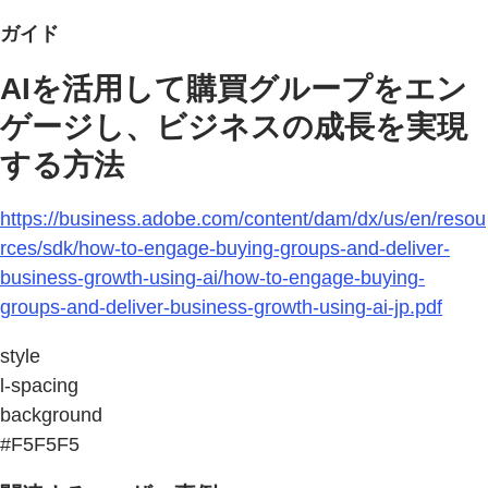
ガイド
AIを活用して購買グループをエン
ゲージし、ビジネスの成長を実現
する方法
https://business.adobe.com/content/dam/dx/us/en/resou
rces/sdk/how-to-engage-buying-groups-and-deliver-
business-growth-using-ai/how-to-engage-buying-
groups-and-deliver-business-growth-using-ai-jp.pdf
style
l-spacing
background
#F5F5F5