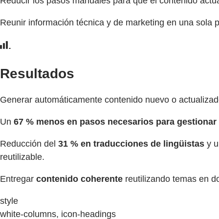
Reducir los pasos manuales para que el contenido actuali
Reunir información técnica y de marketing en una sola pl
Resultados
Generar automáticamente contenido nuevo o actuali
Un
67 % menos en pasos
necesarios
para gestionar
Reducción del
31 % en traducciones de lingüistas
y u
reutilizable.
Entregar
contenido coherente
reutilizando temas en d
style
white-columns, icon-headings