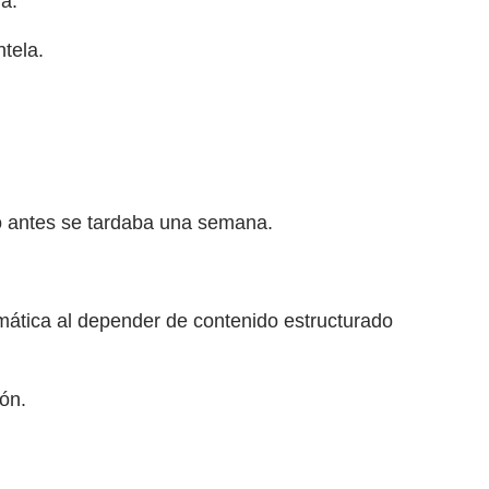
a.
tela.
o antes se tardaba una semana.
mática al depender de contenido estructurado
ón.