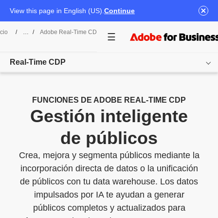
View this page in English (US).
Continue
icio
/
Adobe Real-Time CDP
/
Gestión De Público
Real-Time CDP
Overview
FUNCIONES DE ADOBE REAL-TIME CDP
Gestión inteligente
Funciones
de públicos
Casos de uso
Crea, mejora y segmenta públicos mediante la
Precios
incorporación directa de datos o la unificación
Recursos
de públicos con tu data warehouse. Los datos
impulsados por IA te ayudan a generar
Otros productos
públicos completos y actualizados para