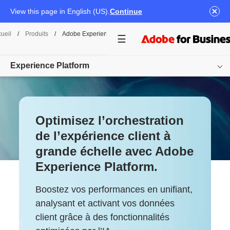
View this page in English (US).
Continue
ueil
/
Produits
/
Adobe Experience Platform
Experience Platform
Vue d’ensemble
Optimisez l’orchestration
Produits
de l’expérience client à
Documentation
grande échelle avec Adobe
Ressources
Experience Platform.
Découvrir
Boostez vos performances en unifiant,
analysant et activant vos données
client grâce à des fonctionnalités