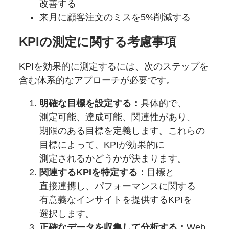
改善する
来月に
顧客注文の
ミスを
5%削減する
KPIの
測定に関する
考慮事項
KPIを
効果的に
測定するには、
次の
ステップを
含む体系的な
アプローチが
必要です。
明確な
目標を
設定する：
具体的で、
測定可能、
達成可能、
関連性が
あり、
期限の
ある
目標を
定義します。
これらの
目標に
よって、
KPIが
効果的に
測定されるかどうかが
決まります。
関連する
KPIを
特定する：
目標と
直接連携し、
パフォーマンスに
関する
有意義な
インサイトを
提供する
KPIを
選択します。
正確な
データを
収集して
分析する：
Web