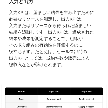
入力と
出力
入力KPIは、
望ましい
結果を
生み出すために
必要な
リソースを
測定し、
出力KPIは、
入力または
リソースから
得られた望ましい
結果を
追跡します。
出力KPIは、
達成された
結果や
成果を
測定することで、
組織が
その取り組みの
有効性を
評価するのに
役立ちます。
たとえば、
セールス部門の
出力KPIと
しては、
成約件数や
販売に
よる
総収入などが
挙げられます。