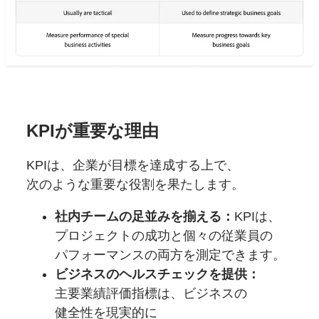
KPIが
重要な
理由
KPIは、
企業が
目標を
達成する上で、
次のような
重要な
役割を
果たします。
社内チームの
足並みを
揃える：
KPIは、
プロジェクトの
成功と個々の
従業員の
パフォーマンスの
両方を
測定できます。
ビジネスの
ヘルスチェックを
提供：
主要業績評価指標は、
ビジネスの
健全性を
現実的に