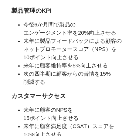
製品管理の
KPI
今後6か
月間で
製品の
エンゲージメント率を
20%向上させる
来年に
製品
フィードバックに
よる
顧客の
ネットプロモータースコア
（NPS）を
10ポイント向上させる
来年に
顧客維持率を
5%向上させる
次の四半期に
顧客からの
苦情を
15%
削減する
カスタマーサクセス
来年に
顧客の
NPSを
15ポイント向上させる
来年に
顧客満足度
（CSAT）スコアを
10%向上させる