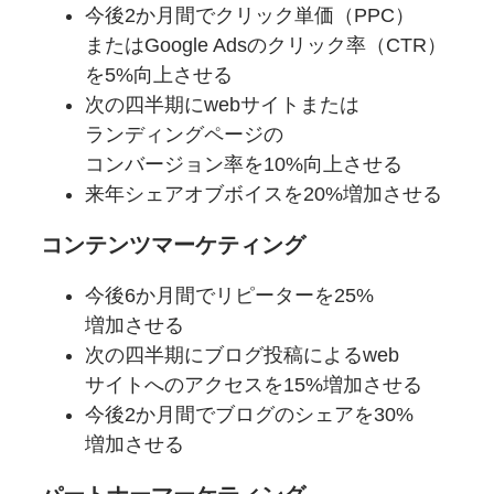
今後2か月間で
クリック単価
（PPC）
または
Google Adsの
クリック率
（CTR）
を
5%向上させる
次の四半期に
web
サイトまたは
ランディングページの
コンバージョン率を
10%向上させる
来年シェアオブボイスを
20%増加させる
コンテンツマーケティング
今後6か
月間で
リピーターを
25%
増加させる
次の四半期に
ブログ投稿に
よる
web
サイトへの
アクセスを
15%増加させる
今後2か月間で
ブログの
シェアを
30%
増加させる