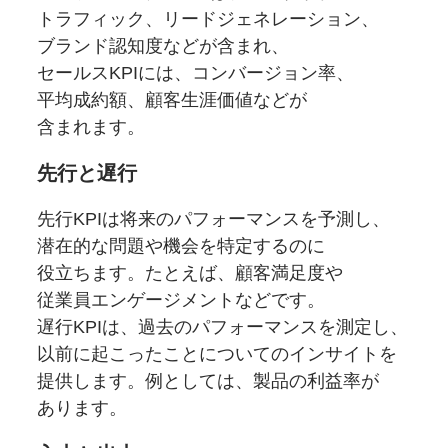
トラフィック、
リードジェネレーション、
ブランド認知度などが
含まれ、
セールスKPIには、
コンバージョン率、
平均成約額、
顧客生涯価値などが
含まれます。
先行と
遅行
先行KPIは
将来の
パフォーマンスを
予測し、
潜在的な
問題や
機会を
特定するのに
役立ちます。
たとえば、
顧客満足度や
従業員エンゲージメントなどです。
遅行KPIは、
過去の
パフォーマンスを
測定し、
以前に
起こったことについての
インサイトを
提供します。
例としては、
製品の
利益率が
あります。