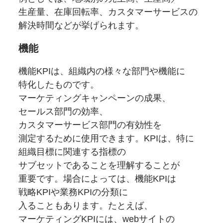
生産量、
在庫回転率、
カスタマーサービスの
解決時間などが
挙げられます。
機能
機能KPIは、
組織内の
様々な
部門や
機能に
特化したものです。
マーケティングキャンペーンの
成果、
セールス部門の
効率、
カスタマーサービス部門の
有効性を
測定するために
使用できます。
KPIは、
特に
組織目標に
関連する
指標の
サブセットであることを
理解することが
重要です。
場合に
よっては、
機能KPIは
戦略KPIや
業務KPIの
分類に
入ることもあります。
たとえば、
マーケティングKPIには、
web
サイトの