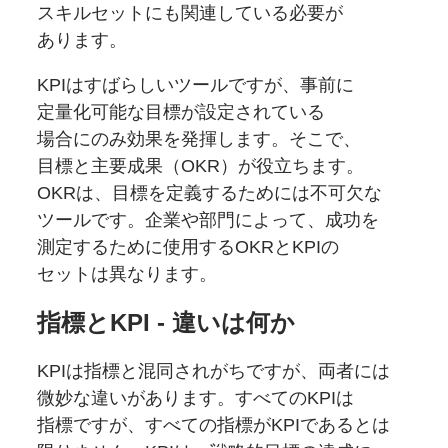
スキルセットにも関連している
必要が
あります。
KPIは
すばらしい
ツールですが、
事前に
定量化可能な
目標が
設定されている
場合にのみ効果を
発揮します。
そこで、
目標と
主要成果
（OKR）が
役立ちます。
OKRは、
目標を
定義するためには
不可欠な
ツールです。
企業や
部門に
よって、
成功を
測定するために
使用する
OKRと
KPIの
セットは
異なります。
指標と
KPI - 違いは
何か
KPIは
指標と
混同されがちですが、
両者には
微妙な違いが
あります。
すべての
KPIは
指標ですが、
すべての
指標が
KPIであるとは