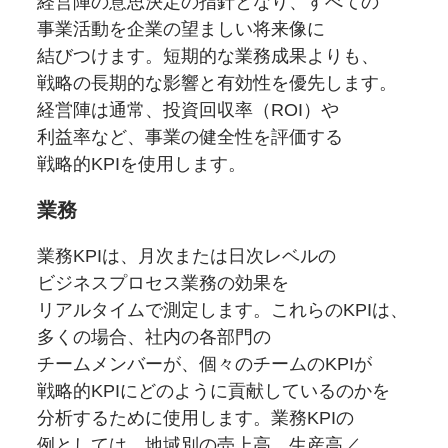
経営陣の
意思決定の
指針となり、
すべての
事業活動を
企業の
望ましい
将来像に
結びつけます。
短期的な
業務成果よりも、
戦略の
長期的な
影響と
有効性を
優先します。
経営陣は通常、
投資回収率
（ROI）や
利益率など、
事業の
健全性を
評価する
戦略的KPIを
使用します。
業務
業務KPIは、
月次または
日次
レベルの
ビジネスプロセス業務の
効果を
リアルタイムで
測定します。
これらの
KPIは、
多くの
場合、
社内の
各部門の
チームメンバーが、
個々の
チームの
KPIが
戦略的KPIに
どのように
貢献しているのかを
分析するために
使用します。
業務KPIの
例としては、
地域別の
売上高、
生産高／