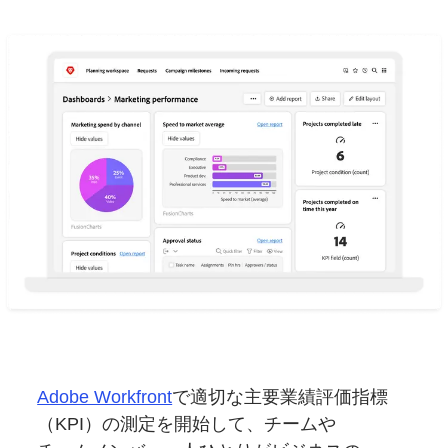
Adobe Workfront
で
適切な
主要業績評価指標
（KPI）の
測定を
開始して、
チームや