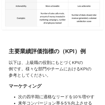
主要業績評価指標の
（KPI）例
以下は、
上級職の
役割にもとづく
KPIの
例です。
様々な
部門や
チームに
おける
KPIの
参考としてください。
マーケティング
次の四半期に
適格な
リードを
10％増やす
来年コンバージョン率を
5％向上させる