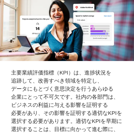
主要業績評価指標
（KPI）は、
進捗状況を
追跡して、
改善すべき
領域を
特定し、
データにもとづく
意思決定を
行うあらゆる
企業に
とって
不可欠です。
社内の
各部門は、
ビジネスの
利益に
与える
影響を
証明する
必要が
あり、
その
影響を
証明する
適切な
KPIを
選択する
必要が
あります。
適切な
KPIを
早期に
選択する
ことは、
目標に
向かって進む際に、