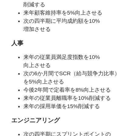
削減する
来年顧客維持率を
5%向上させる
次の四半期に
平均成約額を
10%
増加させる
人事
来年の
従業員満足度指数を
10%
向上させる
次の6か
月間で
SCR
（給与競争力比率）
を
5%向上させる
今後2年間で
定着率を
8%向上させる
来年の
従業員離職率を
10%削減する
来年の
採用単価を
15%削減する
エンジニアリング
次の四半期に
スプリントポイントの