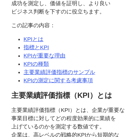
成功を
測定し、
価値を
証明し、
より良い
ビジネス判断を
下すのに
役立ちます。
この記事の
内容：
KPIとは
指標と
KPI
KPIが
重要な
理由
KPIの
種類
主要業績評価指標の
サンプル
KPIの
測定に関する
考慮事項
主要業績評価指標
（KPI）とは
主要業績評価指標
（KPI）とは、
企業が
重要な
事業目標に対してどの
程度効果的に
業績を
上げているのかを
測定する
数値です。
企業は、
高レベルの
戦略的KPIから
短期的な