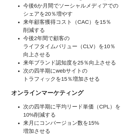
今後6か
月間で
ソーシャルメディアでの
シェアを
20％増やす
来年顧客獲得
コスト
（CAC）を
15％
削減する
今後2年間で
顧客の
ライフタイムバリュー
（CLV）を
10％
向上させる
来年ブランド認知度を
25％向上させる
次の四半期に
web
サイトの
トラフィックを
15％増加させる
オンラインマーケティング
次の四半期に
平均リード単価
（CPL）を
10%削減する
来月に
コンバージョン数を
15%
増加させる