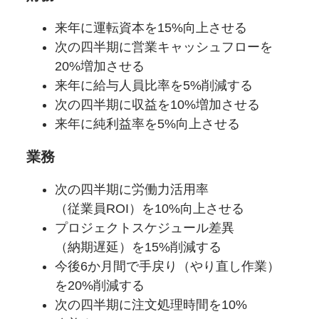
来年に
運転資本を
15%向上させる
次の四半期に
営業
キャッシュフローを
20%増加させる
来年に
給与人員比率を
5%削減する
次の四半期に
収益を
10%増加させる
来年に
純利益率を
5%向上させる
業務
次の四半期に
労働力活用率
（従業員ROI）を
10%向上させる
プロジェクトスケジュール差異
（納期遅延）を
15%削減する
今後6か
月間で
手戻り
（やり直し作業）
を
20%削減する
次の四半期に
注文処理時間を
10%