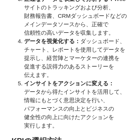
サイトの
トラッキング
および分析、
財務報告書、
CRMダッシュボードなどの
メインデータソースから、
正確で
信頼性の高い
データを
収集します。
データを
視覚化する：
ダッシュボード、
チャート、
レポートを
使用して
データを
提示し、
経営陣と
マーケターの
連携を
促進する
説得力の
ある
ストーリーを
伝えます。
インサイトを
アクションに
変える：
データから
得た
インサイトを
活用して、
情報にもとづく
意思決定を
行い、
パフォーマンスの
向上と
ビジネスの
健全性の
向上に向けた
アクションを
実行します。