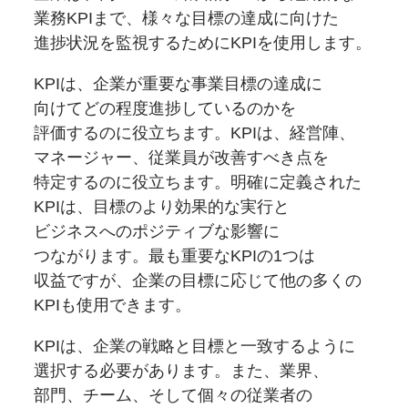
業務KPIまで、
様々な
目標の
達成に
向けた
進捗状況を
監視するために
KPIを
使用します。
KPIは、
企業が
重要な
事業目標の
達成に
向けてどの
程度進捗しているのかを
評価するのに
役立ちます。
KPIは、
経営陣、
マネージャー、
従業員が
改善すべき点を
特定するのに
役立ちます。
明確に
定義された
KPIは、
目標のより
効果的な
実行と
ビジネスへの
ポジティブな
影響に
つながります。
最も
重要な
KPIの
1つは
収益ですが、
企業の
目標に
応じて他の多くの
KPIも
使用できます。
KPIは、
企業の
戦略と
目標と
一致するように
選択する
必要が
あります。
また、
業界、
部門、
チーム、
そして
個々の
従業者の