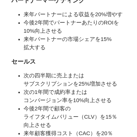
パートナーマーケティング
来年パートナーに
よる
収益を
20%増やす
今後2年間で
パートナーあたりの
ROIを
10%向上させる
来年パートナーの
市場シェアを
15%
拡大する
セールス
次の四半期に
売上または
サブスクリプションを
25%増加させる
次の1年間で
成約率または
コンバージョン率を
10%向上させる
今後2年間で
顧客の
ライフタイムバリュー
（CLV）を
15％
向上させる
来年顧客獲得
コスト
（CAC）を
20％