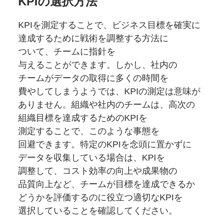
KPIの
選択方法
KPIを
測定することで、
ビジネス目標を
確実に
達成するために
戦術を
調整する
方法に
ついて、
チームに
指針を
与えることができます。
しかし、
社内の
チームが
データの
取得に
多くの
時間を
費やしてしまうようでは、
KPIの
測定は
意味が
ありません。
組織や
社内の
チームは、
高次の
組織目標を
達成するための
KPIを
測定することで、
このような
事態を
回避できます。
特定の
KPIを
念頭に
置かずに
データを
収集している
場合は、
KPIを
調整して、
コスト効率の
向上や成果物の
品質向上など、
チームが
目標を
達成できるか
どうかを
評価するのに
役立つ
適切な
KPIを
選択している
ことを
確認してください。