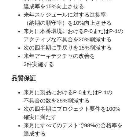
達成率を
15%向上させる
来年スケジュールに対する
進捗率
（納期の
順守率）を
10%向上させる
来月に
本番環境に
おける
P-0または
P-1の
アクティブな
不具合を
20%削減する
次の四半期に
手戻りを
15%削減する
来年アーキテクチャの
改善を
3件実施する
品質保証
来月に
製品に
おける
P-0または
P-1の
不具合の数を
25%削減する
次の四半期に
プロジェクト要件を
100%
確実に
満たす
来月に
すべての
テストで
98%の
合格率を
達成する