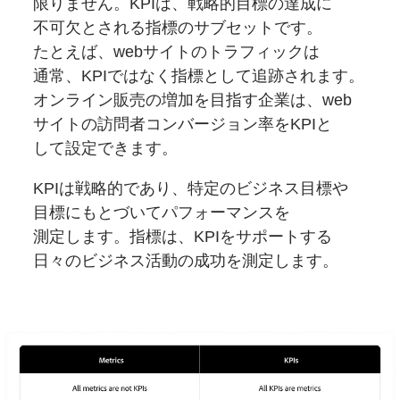
限りません。
KPIは、
戦略的目標の
達成に
不可欠とされる
指標の
サブセットです。
たとえば、
web
サイトの
トラフィックは
通常、
KPIではなく
指標として
追跡されます。
オンライン販売の
増加を
目指す企業は、
web
サイトの
訪問者
コンバージョン率を
KPIと
して設定できます。
KPIは
戦略的であり、
特定の
ビジネス目標や
目標にもとづいて
パフォーマンスを
測定します。
指標は、
KPIを
サポートする
日々の
ビジネス活動の
成功を
測定します。