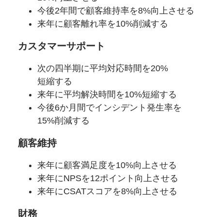
今後2年間で
顧客維持率を
8%向上させる
来年に
顧客離れ率を
10%削減する
カスタマーサポート
次の四半期に
平均対応時間を
20%
短縮する
来年に
平均解決時間を
10%短縮する
今後6か
月間で
インシデント発生率を
15%削減する
顧客維持
来年に
顧客満足度を
10%向上させる
来年に
NPSを
12ポイント向上させる
来年に
CSATスコアを
8%向上させる
財務