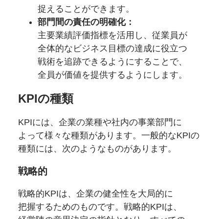
捉えることができます。
部門間の
責任の
明確化：
主要業績評価指標を
活用し、
従業員が
全体的な
ビジネス目標の
達成に
役立つ
戦術を
追跡できるように
することで、
全員が
価値を
提供するようにします。
KPIの
種類
KPIには、
企業の
業種や
社内の
事業部門に
よって
様々な
種類が
あります。
一般的な
KPIの
種類には、
次のようなものが
あります。
戦略的
戦略的KPIは、
企業の
健全性を
大局的に
把握するための
ものです。
戦略的KPIは、