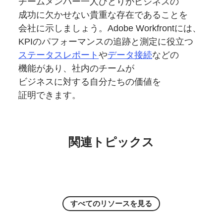
チームメンバー一人ひとりが
ビジネスの
成功に
欠かせない
貴重な
存在である
ことを
会社に
示しましょう。
Adobe Workfrontには、
KPIの
パフォーマンスの
追跡と
測定に
役立つ
ステータスレポート
や
データ
接続
などの
機能が
あり、
社内の
チームが
ビジネスに対する
自分たちの
価値を
証明できます。
関連トピックス
すべての
リソースを
見る