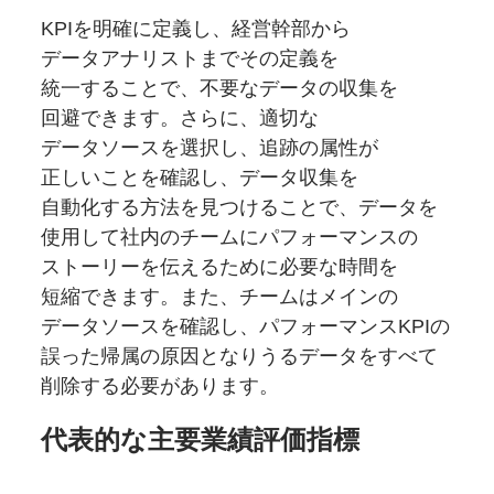
KPIを
明確に
定義し、
経営幹部から
データアナリストまで
その
定義を
統一することで、
不要な
データの
収集を
回避できます。
さらに、
適切な
データソースを
選択し、
追跡の
属性が
正しいことを
確認し、
データ
収集を
自動化する
方法を
見つけることで、
データを
使用して
社内の
チームに
パフォーマンスの
ストーリーを
伝えるために
必要な
時間を
短縮できます。
また、
チームは
メインの
データソースを
確認し、
パフォーマンスKPIの
誤った
帰属の
原因となりうる
データを
すべて
削除する
必要が
あります。
代表的な
主要業績評価指標