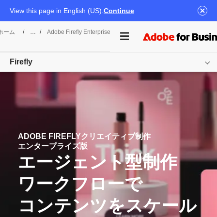
View this page in English (US).
Continue
ホーム
/
Adobe Firefly Enterprise Solutions
/
Firefly Creative Productio
Firefly
概要
製品を探す
カスタマー
サクセス
ADOBE FIREFLY
クリエイティブ
制作
エンタープライズ版
関連情報
エージェント
型制作
導入の
ご相談
ワークフローで
コンテンツを
スケール