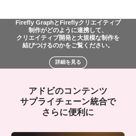
Firefly Graphと
Firefly
クリエイティブ
制作が
どのように
連携して、
クリエイティブ
開発と
大規模な
制作を
結び
つけるの
かを
ご覧ください。
詳細を
見る
アドビの
コンテンツ
サプライチェーン
統合で
さらに
便利に