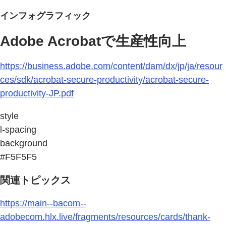
インフォグラフィック
Adobe Acrobatで生産性向上
https://business.adobe.com/content/dam/dx/jp/ja/resour
ces/sdk/acrobat-secure-productivity/acrobat-secure-
productivity-JP.pdf
style
l-spacing
background
#F5F5F5
関連トピックス
https://main--bacom--
adobecom.hlx.live/fragments/resources/cards/thank-