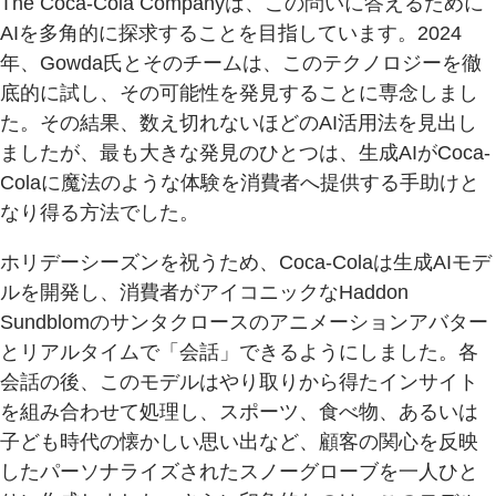
The Coca-Cola Companyは、この問いに答えるために
AIを多角的に探求することを目指しています。2024
年、Gowda氏とそのチームは、このテクノロジーを徹
底的に試し、その可能性を発見することに専念しまし
た。その結果、数え切れないほどのAI活用法を見出し
ましたが、最も大きな発見のひとつは、生成AIがCoca-
Colaに魔法のような体験を消費者へ提供する手助けと
なり得る方法でした。
ホリデーシーズンを祝うため、Coca-Colaは生成AIモデ
ルを開発し、消費者がアイコニックなHaddon
Sundblomのサンタクロースのアニメーションアバター
とリアルタイムで「会話」できるようにしました。各
会話の後、このモデルはやり取りから得たインサイト
を組み合わせて処理し、スポーツ、食べ物、あるいは
子ども時代の懐かしい思い出など、顧客の関心を反映
したパーソナライズされたスノーグローブを一人ひと