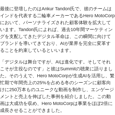
最後に登壇したのはAnkur Tandon氏で、彼のチームは
インドを代表する二輪車メーカーであるHero MotoCorp
において、パーソナライズされた顧客体験を拡大して
います。Tandon氏によれば、過去10年間マーケティン
グを支配してきたデジタル革命は、この瞬間に向けて
ブランドを導いてきており、AIが業界を完全に変革す
ることを約束しているといいます。
「デジタルは舞台ですが、AIは進化です。そしてそれ
こそが主役なのです」と彼はSummitの聴衆に語りまし
た。そのうえで、Hero MotoCorpが生成AIを活用し、繁
忙期で年間売上の25%を占める冬のシーズンに顧客向
けに250万本ものユニークな動画を制作し、エンゲージ
メントと売上を伸ばした事例を紹介しました。この動
画は大成功を収め、Hero MotoCorpは事業をほぼ2倍に
成長させることができました。