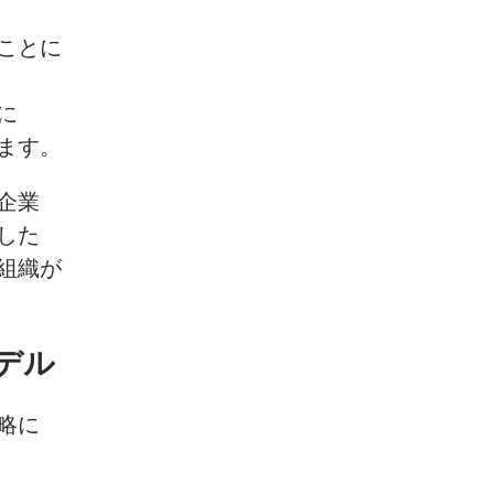
ことに
に
ます。
企業
した
組織が
デル
略に