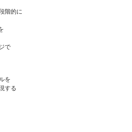
段階的に
を
ジで
ルを
現する