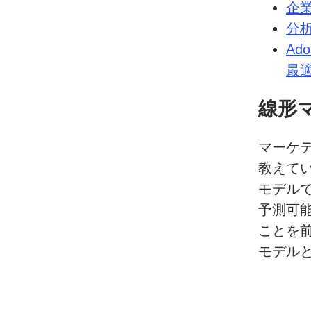
企
分
Ado
最
線形
マーケ
教えて
モデル
予測可
ことを
モデル