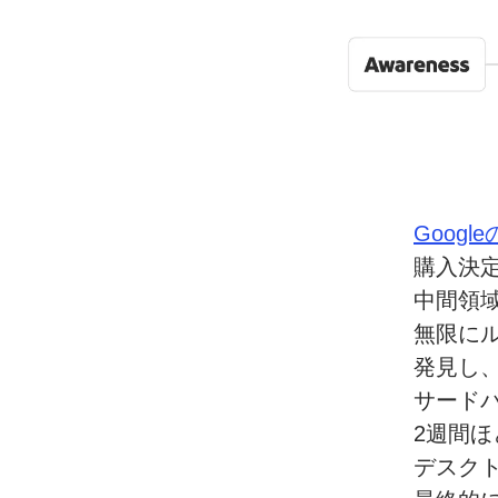
Google
購入決
中間領
無限に
発見し
サード
2週間
デスク