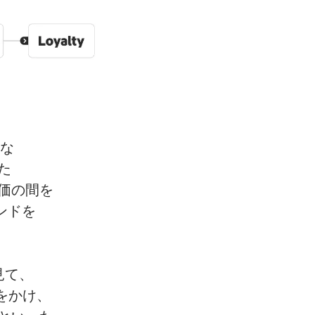
な
た
価の間を
ンドを
見て、
を
かけ、