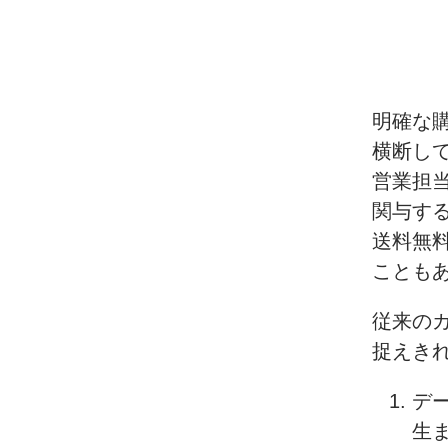
明確な
横断し
営業担
関与す
送料無
ことも
従来の
捉えき
デ
生