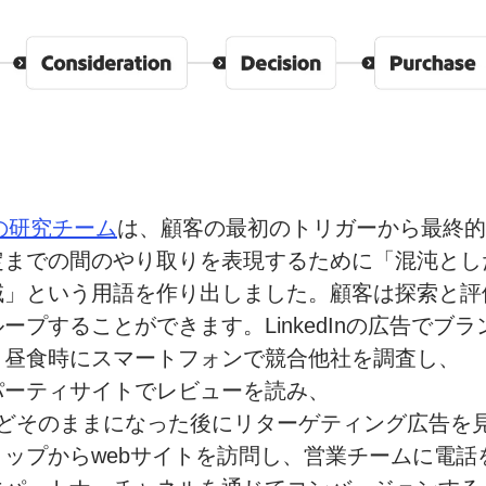
の
研究
チーム
は、
顧客の
最初の
トリガーから
最終的
定までの間のやり取りを
表現するために
「混沌とし
域」と
いう
用語を
作り出しました。
顧客は
探索と
評
ループする
ことができます。
LinkedInの
広告で
ブラ
、
昼食時に
スマートフォンで
競合他社を
調査し、
パーティサイトで
レビューを
読み、
ほどそのままになった後に
リターゲティング広告を
トップから
web
サイトを
訪問し、
営業
チームに
電話