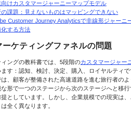
業向け
カスタマージャーニーマップモデル
析の
課題：
見えない
ものは
マッピングできない
be Customer Journey Analyticsで
非線形ジャーニ
適化する
方法
マーケティングファネルの
問題
ティングの
教科書では、
5段階の
カスタマージャー
います：
認知、
検討、
決定、
購入、
ロイヤルティで
では、
顧客が
整備された
高速道路を
進む旅行者のよ
能な形で一つの
ステージから
次の
ステージへと
移行
前提としています。
しかし、
企業規模での
現実は、
とは
全く異なります。