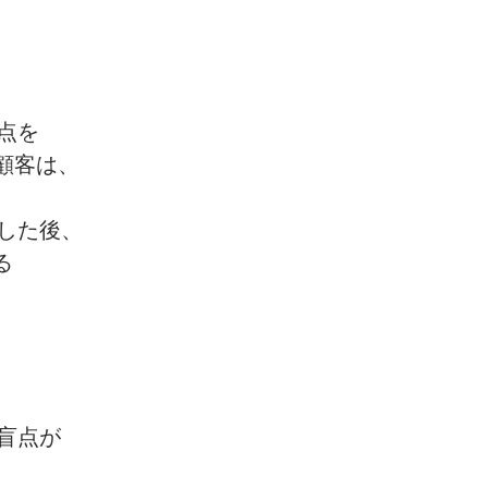
点を
顧客は、
した後、
る
盲点が