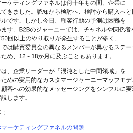
マーケティングファネルは
何十年もの間、
企業に
れてきました。
認知から
検討へ、
検討から
購入へと
デルです。
しかし今日、
顧客行動の
予測は
困難を
います。
B2Bの
ジャーニーでは、
チャネルや
関係者
て
50回以上の
やり取りが
発生することが
多く、
引では
購買委員会の異なる
メンバーが
異なる
ステー
るため、
12～18か月に及ぶこともあります。
では、
企業
リーダーが
「混沌とした
中間領域」を
るための
実用的な
カスタマージャーニーマップモデ
、
顧客への
効果的な
メッセージングを
シンプルに
実
解説します。
容：
形マーケティングファネルの
問題