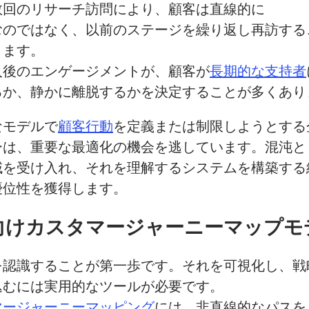
数回の
リサーチ訪問に
より、
顧客は
直線的に
むのではなく、
以前の
ステージを
繰り返し再訪する
ります。
入後の
エンゲージメントが、
顧客が
長期的な
支持者
るか、
静かに
離脱するかを
決定することが
多くあり
な
モデルで
顧客行動
を
定義または
制限しようとする
ーは、
重要な
最適化の
機会を
逃しています。
混沌と
域を
受け入れ、
それを
理解する
システムを
構築する
優位性を
獲得します。
向け
カスタマージャーニーマップモ
を
認識することが
第一歩です。
それを
可視化し、
戦
込むには
実用的な
ツールが
必要です。
マージャーニーマッピング
には、
非直線的な
パスを