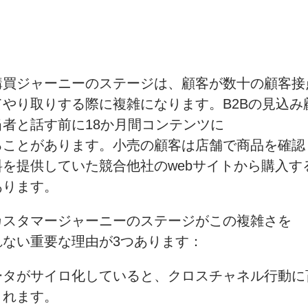
購買
ジャーニーの
ステージは、
顧客が
数十の
顧客接
てやり取りする際に
複雑に
なります。
B2Bの
見込み
当者と話す前に
18か
月間
コンテンツに
ることがあります。
小売の
顧客は
店舗で
商品を
確認
料を
提供していた
競合他社の
web
サイトから
購入す
あります。
カスタマージャーニーの
ステージが
この
複雑さを
れない
重要な
理由が
3つあります：
ータが
サイロ化していると、
クロスチャネル行動に
まれます。