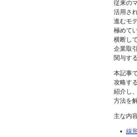
従来の
活用さ
進む
モ
極めて
横断し
企業取
関与す
本記事
攻略す
紹介し
方法を
主な内
線