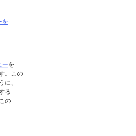
ーを
ニー
を
す。
この
うに、
する
この