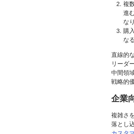
複
進
な
購
な
直線的
リーダ
中間領
戦略的
企業
複雑さ
落とし
カスタ