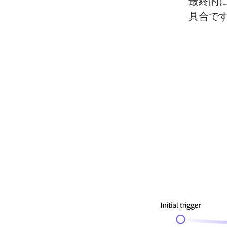
最終的
具合で