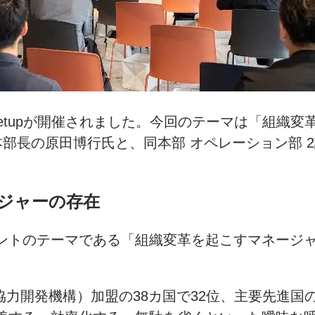
 Leaders Meetupが開催されました。今回のテー
本部長の原田博行氏と、同本部 オペレーション部 
ジャーの存在
ントのテーマである「組織変革を起こすマネージ
協力開発機構）加盟の38カ国で32位、主要先進