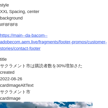
style
XXL Spacing, center
background
#F8F8F8
https://main--da-bacom--
adobecom.aem.live/fragments/footer-promos/customer-
stories/contact-footer
title
サクラメント市は購読者数を30%増加さた
created
2022-08-26
cardImageAltText
サクラメント市
cardImage