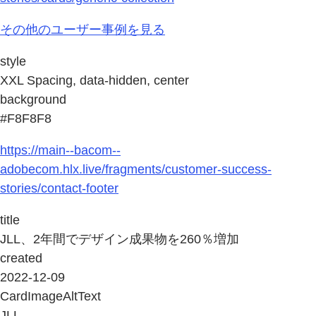
その他のユーザー事例を見る
style
XXL Spacing, data-hidden, center
background
#F8F8F8
https://main--bacom--
adobecom.hlx.live/fragments/customer-success-
stories/contact-footer
title
JLL、2年間でデザイン成果物を260％増加
created
2022-12-09
CardImageAltText
JLL