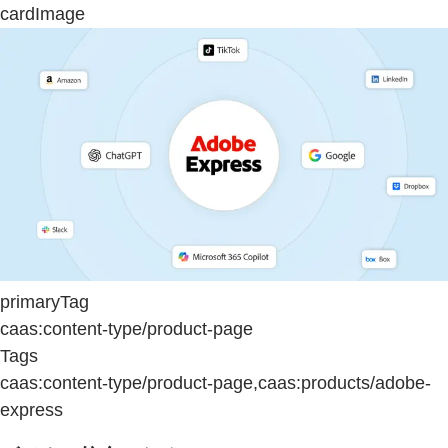
cardImage
primaryTag
caas:content-type/product-page
Tags
caas:content-type/product-page,caas:products/adobe-
express