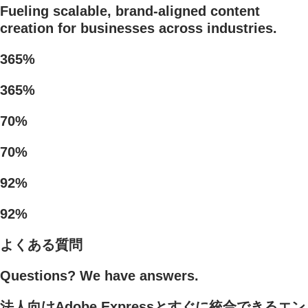
Fueling scalable, brand-aligned content
creation for businesses across industries.
365%
365%
70%
70%
92%
92%
よくある質問
Questions? We have answers.
法人向けAdobe Expressとすぐに統合できるエン