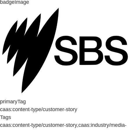
badgeImage
primaryTag
caas:content-type/customer-story
Tags
caas:content-type/customer-story,caas:industry/media-