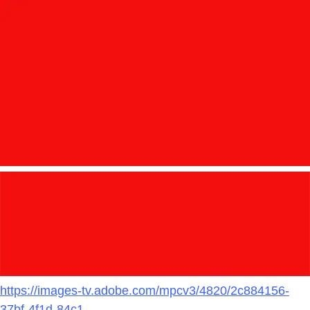
https://images-tv.adobe.com/mpcv3/4820/2c884156-
37bf-4f1d-84c1-