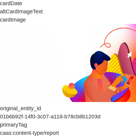
cardDate
altCardImageText
cardImage
original_entity_id
01b6b92f-14f0-3c07-a118-b78cb8b1203d
primaryTag
caas:content-type/report