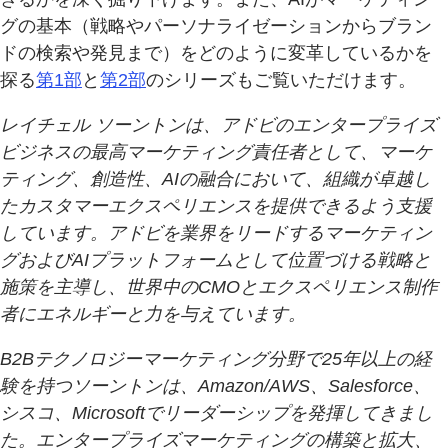
グの基本（戦略やパーソナライゼーションからブラン
ドの検索や発見まで）をどのように変革しているかを
探る
第1部
と
第2部
のシリーズもご覧いただけます。
レイチェル ソーントンは、アドビのエンタープライズ
ビジネスの最高マーケティング責任者として、マーケ
ティング、創造性、AIの融合において、組織が卓越し
たカスタマーエクスペリエンスを提供できるよう支援
しています。アドビを業界をリードするマーケティン
グおよびAIプラットフォームとして位置づける戦略と
施策を主導し、世界中のCMOとエクスペリエンス制作
者にエネルギーと力を与えています。
B2Bテクノロジーマーケティング分野で25年以上の経
験を持つソーントンは、Amazon/AWS、Salesforce、
シスコ、Microsoftでリーダーシップを発揮してきまし
た。エンタープライズマーケティングの構築と拡大、