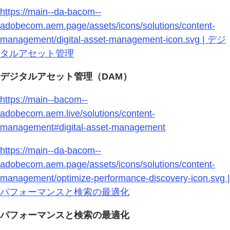
https://main--da-bacom--
adobecom.aem.page/assets/icons/solutions/content-
management/digital-asset-management-icon.svg | デジ
タルアセット管理
デジタルアセット管理（DAM）
https://main--bacom--
adobecom.aem.live/solutions/content-
management#digital-asset-management
https://main--da-bacom--
adobecom.aem.page/assets/icons/solutions/content-
management/optimize-performance-discovery-icon.svg |
パフォーマンスと検索の最適化
パフォーマンスと検索の最適化