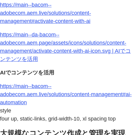
https://main--bacom--
adobecom.aem.live/solutions/content-
management#activate-content-with-ai
https://main--da-bacom--
adobecom.aem.page/assets/icons/solutions/content-
management/activate-content-with-ai-icon.svg | AIでコ
ンテンツを活用
AIでコンテンツを活用
https://main--bacom--
adobecom.aem.live/solutions/content-management#ai-
automation
style
four up, static-links, grid-width-10, xl spacing top
大規模なコンテンツ作成と管理を実現