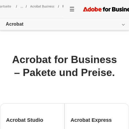
artseite
/
Acrobat Business
/
Preise
Acrobat
Übersicht
Funktionen
Acrobat for Business
Use Cases
– Pakete und Preise.
Preise
Kundenreferenzen
Ressourcen
Erste Schritte
Acrobat Studio
Acrobat Express