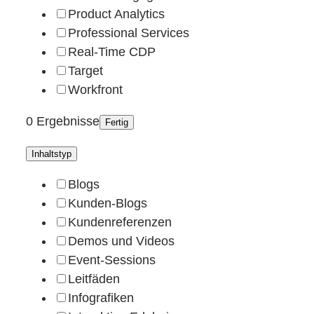
Product Analytics
Professional Services
Real-Time CDP
Target
Workfront
0 Ergebnisse
Fertig
Inhaltstyp
Blogs
Kunden-Blogs
Kundenreferenzen
Demos und Videos
Event-Sessions
Leitfäden
Infografiken