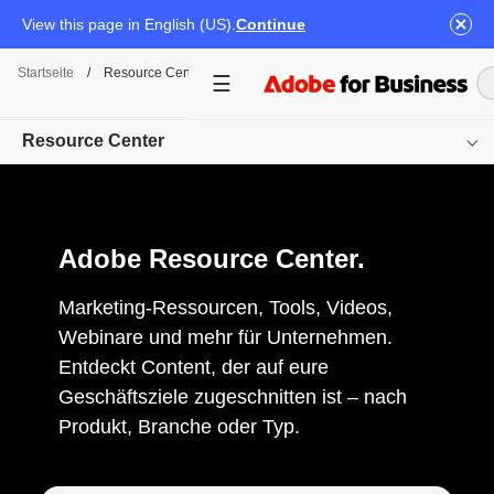
View this page in English (US).
Continue
Startseite
/
Resource Center
Resource Center
Übersicht
Adobe Resource Center.
Nach Produkt suchen
Nach Content-Typ durchsuchen
Marketing-Ressourcen, Tools, Videos,
Webinare und mehr für Unternehmen.
Nach Branche durchsuchen
Entdeckt Content, der auf eure
Geschäftsziele zugeschnitten ist – nach
Erste Schritte
Produkt, Branche oder Typ.