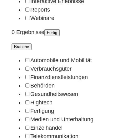
Interaktive Erlebnisse
Reports
Webinare
0 Ergebnisse
Fertig
Branche
Automobile und Mobilität
Verbrauchsgüter
Finanzdienstleistungen
Behörden
Gesundheitswesen
Hightech
Fertigung
Medien und Unterhaltung
Einzelhandel
Telekommunikation