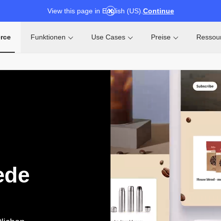
View this page in English (US).
Continue
rce
Funktionen
Use Cases
Preise
Ressou
ede