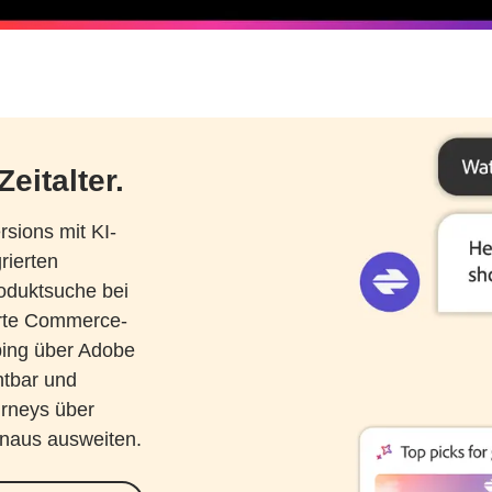
eitalter.
sions mit KI-
rierten
oduktsuche bei
erte Commerce-
ping über Adobe
htbar und
urneys über
hinaus ausweiten.