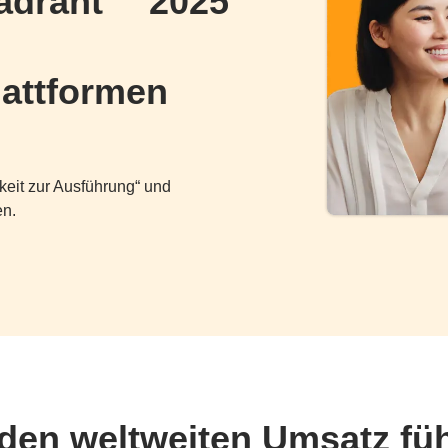
adrant™ 2025
attformen
keit zur Ausführung“ und
en.
 den weltweiten Umsatz fü