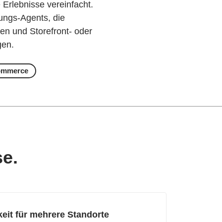
 Erlebnisse vereinfacht.
ungs-Agents, die
n und Storefront- oder
gen.
Commerce
e.
keit für mehrere Standorte