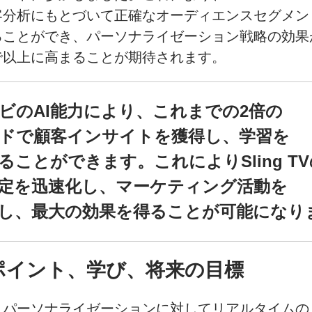
客分析にもとづいて
正確な
オーディエンスセグメン
ることができ、
パーソナライゼーション戦略の
効果
で
以上に
高まることが
期待されます。
ビの
AI能力に
より、
これまでの
2倍の
ドで
顧客インサイトを
獲得し、
学習を
ることができます。
これに
より
Sling T
定を
迅速化し、
マーケティング活動を
し、
最大の
効果を
得ることが
可能に
なり
ポイント、
学び、
将来の
目標
と
パーソナライゼーションに対して
リアルタイムの