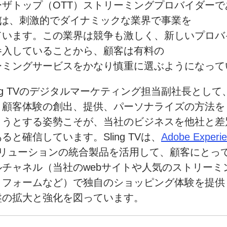
ーザトップ
（OTT）ストリーミングプロバイダーで
TVは、
刺激的で
ダイナミックな
業界で
事業を
ています。
この
業界は
競争も激しく、
新しい
プロバ
参入している
ことから、
顧客は
有料の
ーミングサービスを
かなり
慎重に
選ぶようになって
g TVの
デジタルマーケティング担当副社長として
、
顧客体験の
創出、
提供、
パーソナライズの
方法を
ようとする
姿勢こそが、
当社の
ビジネスを
他社と
差
あると
確信しています。
Sling TVは、
Adobe Experi
リューションの
統合製品を
活用して、
顧客に
とっ
ルチャネル
（当社の
web
サイトや
人気の
ストリーミ
トフォームなど）で
独自の
ショッピング体験を
提供
盤の
拡大と
強化を
図っています。