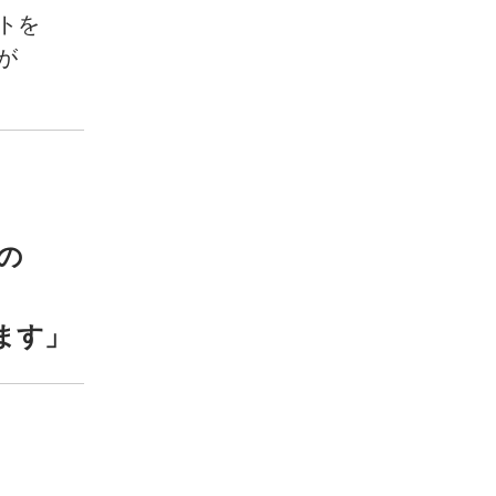
トを
が
Vの
ます」