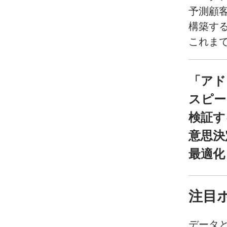
予測顧
構築す
これま
「アド
スピー
検証す
意思決
最適化
注目
データ