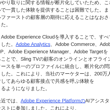
のやり取りに
関する
情報が
断片化していたため、
こ
ルで
一貫した
体験を
提供する
ことは
困難でした。
ま
ルファーストの
顧客層の
期待に
応える
ことはなおさ
した。
、
Adobe Experience Cloudを
導入することで、
すべ
ました。
Adobe Analytics
、
Adobe Commerce、
Adob
DP、
Adobe Experience Manager、
Adobe Targetを
ることで、
Sling TVの
顧客の
オンラインと
オフライ
ソースを
単一の
プロファイルに
統合し、
断片化の
問
ました。
これに
より、
当社の
マーケターは、
200
対してあらゆる
顧客接点で
共感を
呼ぶ体験を
きるように
なりました。
最近では、
Adobe Experience Platform
の
AIアシス
テストに
参加しました。
これに
より、