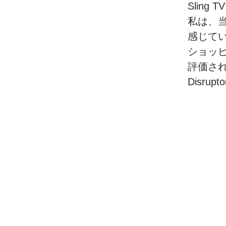
Sling 
私は、
感じて
ショッ
評価さ
Disru