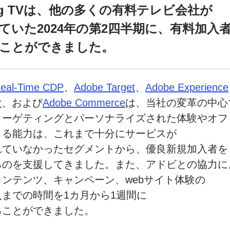
ng TVは、
他の多くの
有料テレビ会社が
ていた
2024年の第2四半期に、
有料加入
ことができました。
eal-Time CDP
、
Adobe Target
、
Adobe Experience
r
、
および
Adobe Commerce
は、
当社の
変革の
中心
ターゲティングと
パーソナライズされた
体験や
オフ
きる
能力は、
これまで
十分に
サービスが
れていなかった
セグメントから、
優良新規加入者を
るのを
支援してきました。
また、
アドビとの
協力に
コンテンツ、
キャンペーン、
web
サイト体験の
入までの
時間を
1カ月から
1週間に
ることができました。