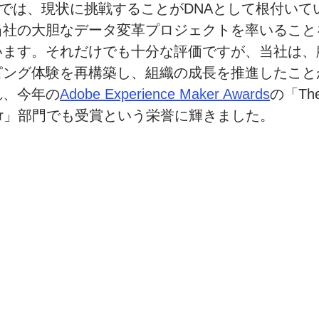
TVでは、
現状に
挑戦することが
DNAと
して
根付いて
当社の
大胆な
データ変革
プロジェクトを
率いる
こと
います。
それだけでも
十分な
評価ですが、
当社は、
ピング体験を
再構築し、
組織の
成長を
推進したこと
れ、
今年の
Adobe Experience Maker Awards
の
「Th
ptor」部門でも
受賞と
いう
栄誉に
輝きました。