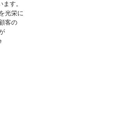
います。
を
光栄に
顧客の
が
e