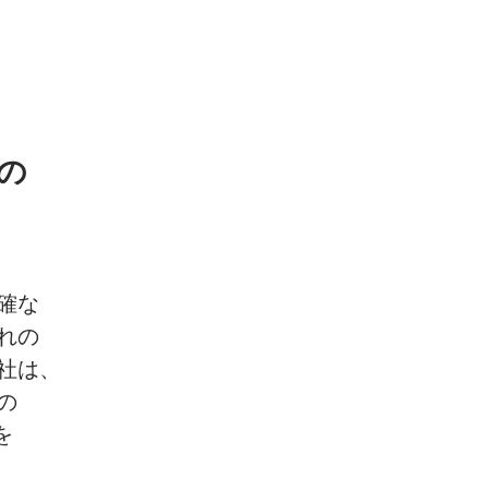
の
確な
れの
社は、
の
を