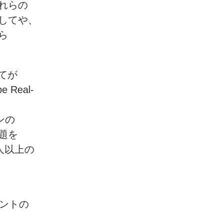
れらの
してや、
ら
てが
e Real-
ンの
題を
万人以上の
タントの