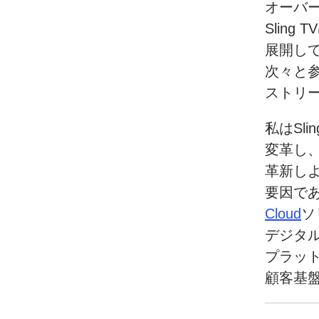
オーバ
Sling 
展開し
次々と
ストリ
私はSlin
変革し
革新し
要因で
Cloud
ソ
デジタ
プラッ
顧客基