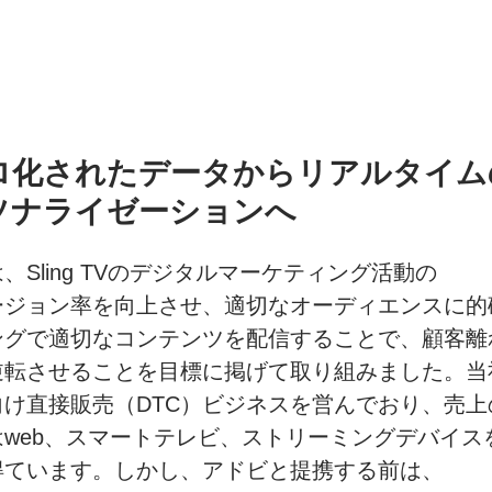
ロ化された
データから
リアルタイム
ソナライゼーションへ
は、
Sling TVの
デジタルマーケティング活動の
ージョン率を
向上させ、
適切な
オーディエンスに
的
ングで
適切な
コンテンツを
配信することで、
顧客離
逆転させる
ことを
目標に
掲げて取り組みました。
当
向け
直接販売
（DTC）ビジネスを
営んで
おり、
売上
は
web、
スマートテレビ、
ストリーミングデバイス
得ています。
しかし、
アドビと
提携する前は、