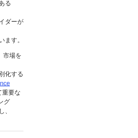
ある
イダーが
います。
、
市場を
別化する
ence
て
重要な
ング
し、