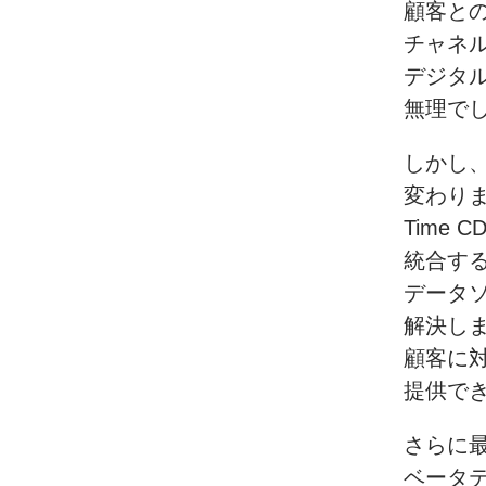
顧客と
チャネ
デジタ
無理で
しかし
変わり
Time C
統合す
データ
解決し
顧客に
提供で
さらに
ベータ