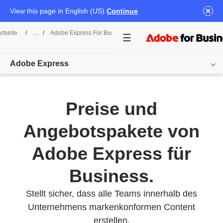
View this page in English (US).
Continue
rtseite
/
Adobe Express Für Business
/
Preise
Adobe Express
Übersicht
Preise und
Funktionen
Angebotspakete von
Use Cases
Adobe Express für
Preise
Business.
Kundenreferenzen
Stellt sicher, dass alle Teams innerhalb des
Ressourcen
Unternehmens markenkonformen Content
erstellen.