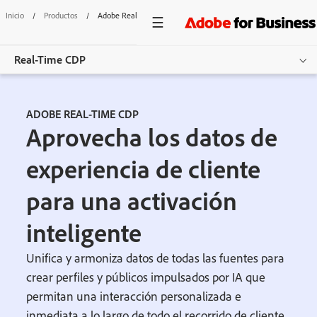
Inicio
/
Productos
/
Adobe Real-Time CDP
Real-Time CDP
Overview
ADOBE REAL-TIME CDP
Aprovecha los datos de
Funciones
experiencia de cliente
Casos de uso
para una activación
Precios
inteligente
Recursos
Otros productos
Unifica y armoniza datos de todas las fuentes para
crear perfiles y públicos impulsados por IA que
Comenzar
permitan una interacción personalizada e
inmediata a lo largo de todo el recorrido de cliente,